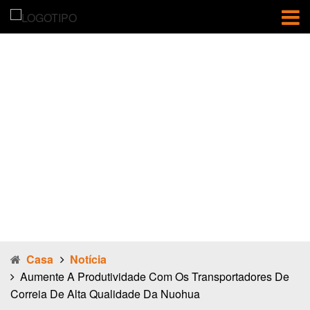
Aumente a
produtividade
com os
transportadore
s de correia de
alta qualidade
da Nuohua
Casa
Notícia
Aumente A Produtividade Com Os Transportadores De
Correia De Alta Qualidade Da Nuohua